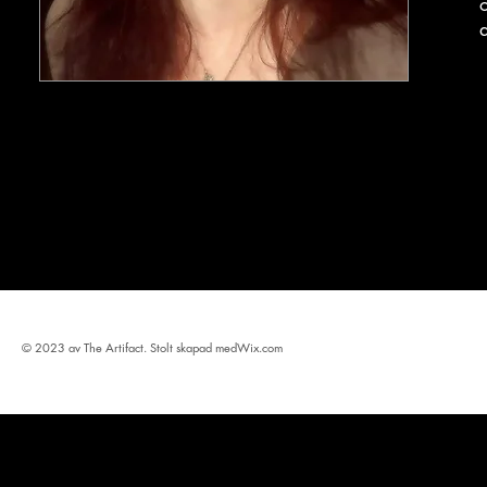
© 2023 av The Artifact. Stolt skapad med
Wix.com