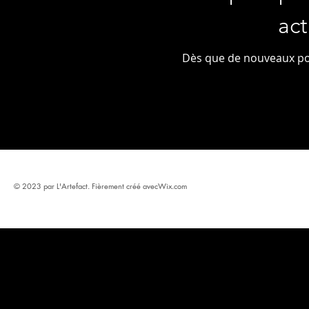
ac
Dès que de nouveaux post
© 2023 par L'Artefact. Fièrement créé avec
Wix.com